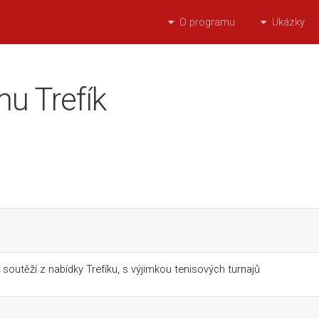
O programu
Ukázky
u Trefík
soutěží z nabídky Trefíku, s výjimkou tenisových turnajů