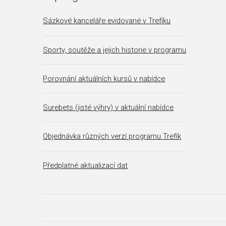
Sázkové kanceláře evidované v Trefíku
Sporty, soutěže a jejich historie v programu
Porovnání aktuálních kursů v nabídce
Surebets (jisté výhry) v aktuální nabídce
Objednávka různých verzí programu Trefík
Předplatné aktualizací dat