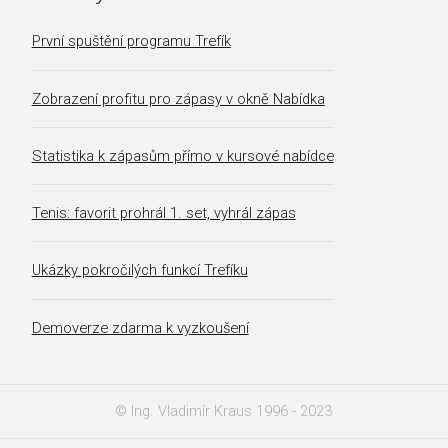
První spuštění programu Trefík
Zobrazení profitu pro zápasy v okně Nabídka
Statistika k zápasům přímo v kursové nabídce
Tenis: favorit prohrál 1. set, vyhrál zápas
Ukázky pokročilých funkcí Trefíku
Demoverze zdarma k vyzkoušení
© Ing. Vladimír Kraus 1996 - 2023