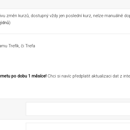
ivu změn kurzů, dostupný vždy jen poslední kurz, nelze manuálně dopl
týdnů
)
amu Trefík, či Trefa
ternetu po dobu 1 měsíce!
Chci si navíc předplatit aktualizaci dat z i